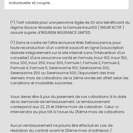
individuelle et couple.
(*) Tarif valable pour une personne âgée de 20 ans bénéficiant du
régime Alsace-Moselle avec la formule Insur100 ( INSUR’ACTIF )
assuré auprès d’INSUREM INSURANCE LIMITED.
(*) Dans le cadre de l'offre exclusive Web Selfassurance, pour
toute reconduction d'un contrat souscrit en ligne (souscription
réalisée intégralement sur le site internet sans l'intervention d'un
conseiller) d'une assurance santé en formule, Insur 100, Insur 150,
Insur 200, Insur 250, Insur 300, Formule 1, Formule 2, Formule 3,
Formule 4, Formule 5, Serenissime 150, Serenissime 200,
Serenissime 250 ou Serenissime 300, l'équivalent des trois
derniers mois de cotisations de la 2ème année est offert selon les
conditions et modalités suivantes :
Vous devez être à jour du paiement de vos cotisations à la date
de la demande de remboursement. Le remboursement
correspond aux 22, 23 et 24ème mois de cotisation. Celui-ci
interviendra au plus tôt à l’issue du 25ème mois de cotisations.
Aucun remboursement ne pourra être effectué en cas de :
résiliation du contrat avant le 25ème mois d’adhésion /