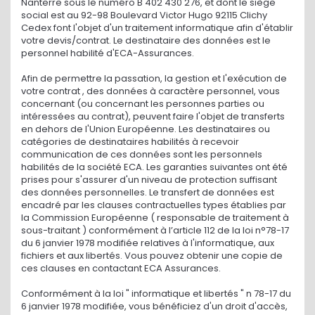
Nanterre sous le numéro B 402 430 276, et dont le siège
social est au 92-98 Boulevard Victor Hugo 92115 Clichy
Cedex font l'objet d'un traitement informatique afin d'établir
votre devis/contrat. Le destinataire des données est le
personnel habilité d'ECA-Assurances.
Afin de permettre la passation, la gestion et l'exécution de
votre contrat , des données à caractère personnel, vous
concernant (ou concernant les personnes parties ou
intéressées au contrat), peuvent faire l'objet de transferts
en dehors de l'Union Européenne. Les destinataires ou
catégories de destinataires habilités à recevoir
communication de ces données sont les personnels
habilités de la société ECA. Les garanties suivantes ont été
prises pour s'assurer d'un niveau de protection suffisant
des données personnelles. Le transfert de données est
encadré par les clauses contractuelles types établies par
la Commission Européenne ( responsable de traitement à
sous-traitant ) conformément à l’article 112 de la loi n°78-17
du 6 janvier 1978 modifiée relatives à l'informatique, aux
fichiers et aux libertés. Vous pouvez obtenir une copie de
ces clauses en contactant ECA Assurances.
Conformément à la loi " informatique et libertés " n 78-17 du
6 janvier 1978 modifiée, vous bénéficiez d'un droit d'accès,