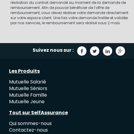
résiliation du contrat demandé au moment de la demande de
remboursement. Afin de pouvoir bénéficier de l’offre de
remboursement, vous devez réaliser votre demande directement
sur votre espace client. Une fois votre demande traitée et validée
par nos services, le remboursement sera réalisé sous 2 mois.
Suivez nous sur :
Les Produits
Mutuelle Salarié
Mutuelle Séniors
Mutuelle Famille
Mutuelle Jeune
Tout sur SelfAssurance
Qui sommes-nous
Contactez-nous